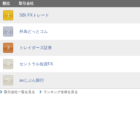
順位
取引会社
1
SBI FXトレード
2
外為どっとコム
3
トレイダーズ証券
4
セントラル短資FX
5
auじぶん銀行
取引会社一覧を見る
ランキング全体を見る