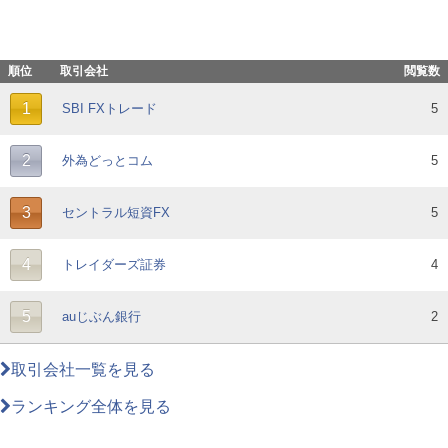
順位
取引会社
閲覧数
1
SBI FXトレード
5
2
外為どっとコム
5
3
セントラル短資FX
5
4
トレイダーズ証券
4
5
auじぶん銀行
2
取引会社一覧を見る
ランキング全体を見る