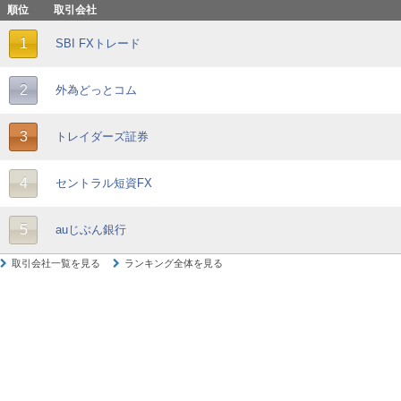
順位
取引会社
1
SBI FXトレード
2
外為どっとコム
3
トレイダーズ証券
4
セントラル短資FX
5
auじぶん銀行
取引会社一覧を見る
ランキング全体を見る