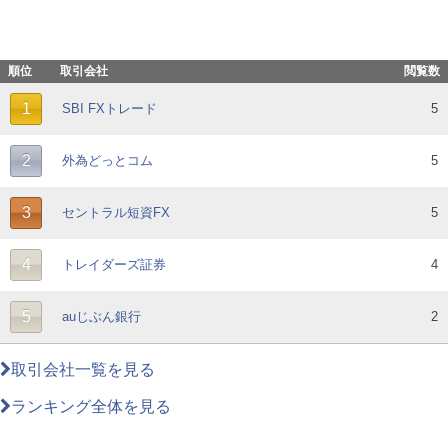
順位
取引会社
閲覧数
1
SBI FXトレード
5
2
外為どっとコム
5
3
セントラル短資FX
5
4
トレイダーズ証券
4
5
auじぶん銀行
2
取引会社一覧を見る
ランキング全体を見る