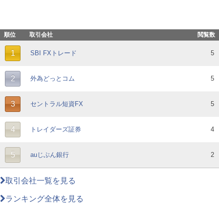
順位
取引会社
閲覧数
1
SBI FXトレード
5
2
外為どっとコム
5
3
セントラル短資FX
5
4
トレイダーズ証券
4
5
auじぶん銀行
2
取引会社一覧を見る
ランキング全体を見る