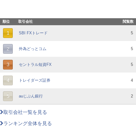
順位
取引会社
閲覧数
1
SBI FXトレード
5
2
外為どっとコム
5
3
セントラル短資FX
5
4
トレイダーズ証券
4
5
auじぶん銀行
2
取引会社一覧を見る
ランキング全体を見る