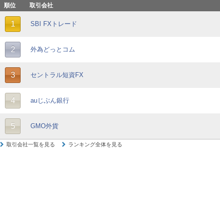
順位
取引会社
1
SBI FXトレード
2
外為どっとコム
3
セントラル短資FX
4
auじぶん銀行
5
GMO外貨
取引会社一覧を見る
ランキング全体を見る