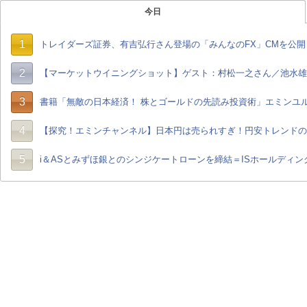
今日
1
トレイダーズ証券、有吉弘行さん登場の「みんなのFX」CMを公開
2
【マーケットウイニングショット】ゲスト：村松一之さん／池水雄一さん
3
書籍「無敵の日本経済！ 株とゴールドの先読み投資術」エミンユ
4
【探究！エミンチャンネル】日本円は売られすぎ！円安トレンドの
5
i＆ASとみずほ銀とのシンジケートローンを締結＝ISホールディン