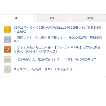
今日
昨日
一週間
06年12月くりっく365の取引数量は1,344,618枚と前月比9.1%増
1
＝金融取
【関連サイト】金に関する情報サイト「GOLDNEWS」毎日更新
2
中！
【ザキオカ＆ひろこの米株・オプションTV＃67】SOXSの悲惨
3
な状況（岡崎良介×大橋ひろこ）
4
[日経] 為替介入、密室の駆け引き 「円弱」時代の効果は？
5
スイスフラン急変動、国内ＦＸ未収金33億円