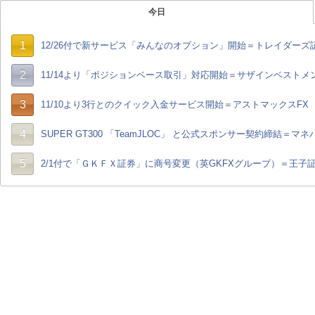
今日
1
12/26付で新サービス「みんなのオプション」開始＝トレイダーズ
2
11/14より「ポジションベース取引」対応開始＝サザインベストメ
3
11/10より3行とのクイック入金サービス開始＝アストマックスFX
4
SUPER GT300 「TeamJLOC」 と公式スポンサー契約締結＝マネ
5
2/1付で「ＧＫＦＸ証券」に商号変更（英GKFXグループ）＝王子