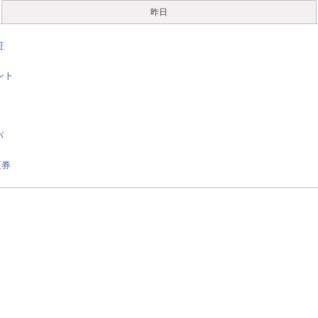
昨日
証
ント
パ
証券