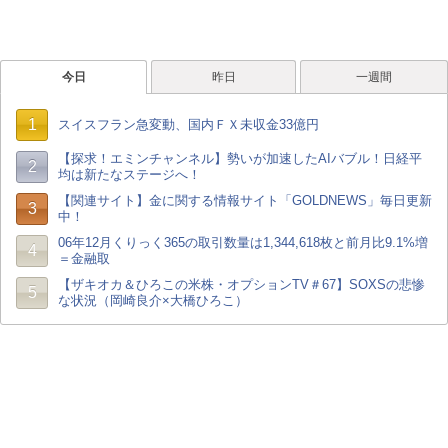
今日
昨日
一週間
1
スイスフラン急変動、国内ＦＸ未収金33億円
【探求！エミンチャンネル】勢いが加速したAIバブル！日経平
2
均は新たなステージへ！
【関連サイト】金に関する情報サイト「GOLDNEWS」毎日更新
3
中！
06年12月くりっく365の取引数量は1,344,618枚と前月比9.1%増
4
＝金融取
【ザキオカ＆ひろこの米株・オプションTV＃67】SOXSの悲惨
5
な状況（岡崎良介×大橋ひろこ）