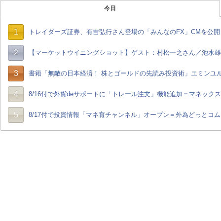
今日
1
トレイダーズ証券、有吉弘行さん登場の「みんなのFX」CMを公開
2
【マーケットウイニングショット】ゲスト：村松一之さん／池水雄一さん
3
書籍「無敵の日本経済！ 株とゴールドの先読み投資術」エミンユ
4
8/16付で外貨deサポートに「トレール注文」機能追加＝マネックス
5
8/17付で投資情報「マネ育チャンネル」オープン＝外為どっとコム