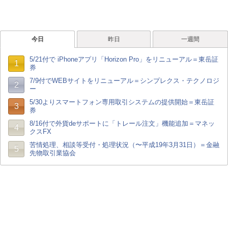
今日
昨日
一週間
5/21付で iPhoneアプリ「Horizon Pro」をリニューアル＝東岳証
1
券
7/9付でWEBサイトをリニューアル＝シンプレクス・テクノロジ
2
ー
5/30よりスマートフォン専用取引システムの提供開始＝東岳証
3
券
8/16付で外貨deサポートに「トレール注文」機能追加＝マネッ
4
クスFX
苦情処理、相談等受付・処理状況（〜平成19年3月31日）＝金融
5
先物取引業協会