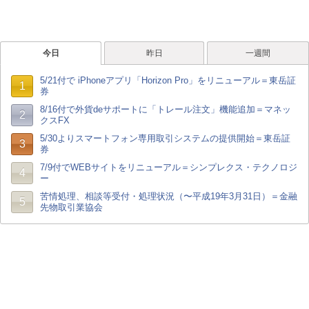
今日
昨日
一週間
5/21付で iPhoneアプリ「Horizon Pro」をリニューアル＝東岳証
1
券
8/16付で外貨deサポートに「トレール注文」機能追加＝マネッ
2
クスFX
5/30よりスマートフォン専用取引システムの提供開始＝東岳証
3
券
7/9付でWEBサイトをリニューアル＝シンプレクス・テクノロジ
4
ー
苦情処理、相談等受付・処理状況（〜平成19年3月31日）＝金融
5
先物取引業協会