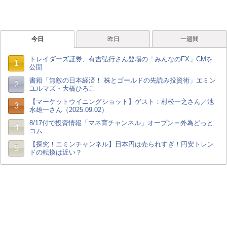
今日
昨日
一週間
トレイダーズ証券、有吉弘行さん登場の「みんなのFX」CMを
1
公開
書籍「無敵の日本経済！ 株とゴールドの先読み投資術」エミン
2
ユルマズ・大橋ひろこ
【マーケットウイニングショット】ゲスト：村松一之さん／池
3
水雄一さん（2025.09.02）
8/17付で投資情報「マネ育チャンネル」オープン＝外為どっと
4
コム
【探究！エミンチャンネル】日本円は売られすぎ！円安トレン
5
ドの転換は近い？