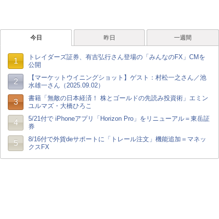
今日
昨日
一週間
トレイダーズ証券、有吉弘行さん登場の「みんなのFX」CMを
1
公開
【マーケットウイニングショット】ゲスト：村松一之さん／池
2
水雄一さん（2025.09.02）
書籍「無敵の日本経済！ 株とゴールドの先読み投資術」エミン
3
ユルマズ・大橋ひろこ
5/21付で iPhoneアプリ「Horizon Pro」をリニューアル＝東岳証
4
券
8/16付で外貨deサポートに「トレール注文」機能追加＝マネッ
5
クスFX