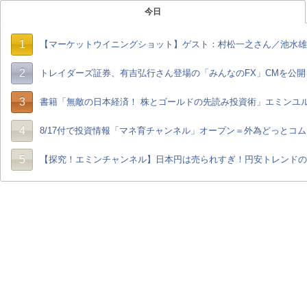
今日
1
【マーケットウイニングショット】ゲスト：村松一之さん／池水雄一さん
2
トレイダーズ証券、有吉弘行さん登場の「みんなのFX」CMを公開
3
書籍「無敵の日本経済！ 株とゴールドの先読み投資術」エミンユ
4
8/17付で投資情報「マネ育チャンネル」オープン＝外為どっとコム
5
【探究！エミンチャンネル】日本円は売られすぎ！円安トレンドの