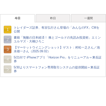
今日
昨日
一週間
トレイダーズ証券、有吉弘行さん登場の「みんなのFX」CMを
1
公開
書籍「無敵の日本経済！ 株とゴールドの先読み投資術」エミン
2
ユルマズ・大橋ひろこ
【マーケットウイニングショット】ゲスト：村松一之さん／池
3
水雄一さん（2025.09.02）
5/21付で iPhoneアプリ「Horizon Pro」をリニューアル＝東岳証
4
券
5/30よりスマートフォン専用取引システムの提供開始＝東岳証
5
券