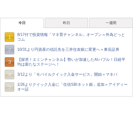
今日
昨日
一週間
8/17付で投資情報「マネ育チャンネル」オープン＝外為どっと
1
コム
2
10/31より円資産の信託先を三井住友銀に変更へ＝東岳証券
【探求！エミンチャンネル】勢いが加速したAIバブル！日経平
3
均は新たなステージへ！
4
3/12より「モバイルクイック入金サービス」開始＝マネパ
1/26よりクイック入金に「住信SBIネット銀」追加＝アイディー
5
オー証