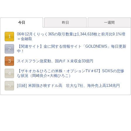
今日
昨日
一週間
06年12月くりっく365の取引数量は1,344,618枚と前月比9.1%増
1
＝金融取
【関連サイト】金に関する情報サイト「GOLDNEWS」毎日更新
2
中！
3
スイスフラン急変動、国内ＦＸ未収金33億円
【ザキオカ＆ひろこの米株・オプションTV＃67】SOXSの悲惨
4
な状況（岡崎良介×大橋ひろこ）
5
[日経] 米国強さ映すドル高 壮大な7社、海外売上高134兆円