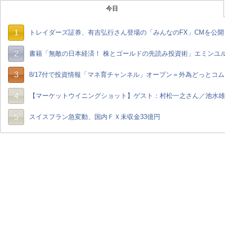
今日
1
トレイダーズ証券、有吉弘行さん登場の「みんなのFX」CMを公開
2
書籍「無敵の日本経済！ 株とゴールドの先読み投資術」エミンユ
3
8/17付で投資情報「マネ育チャンネル」オープン＝外為どっとコム
4
【マーケットウイニングショット】ゲスト：村松一之さん／池水雄一さん
5
スイスフラン急変動、国内ＦＸ未収金33億円