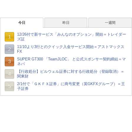
今日
昨日
一週間
12/26付で新サービス「みんなのオプション」開始＝トレイダー
1
ズ証
11/10より3行とのクイック入金サービス開始＝アストマックス
2
FX
SUPER GT300 「TeamJLOC」 と公式スポンサー契約締結＝マ
3
ネパ
【行政処分】ビルウェル証券に対する行政処分（登録取消）＝
4
関東財
2/1付で「ＧＫＦＸ証券」に商号変更（英GKFXグループ）＝王
5
子証券