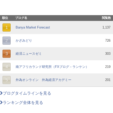
順位
ブログ名
閲覧数
1
Banya Market Forecast
1,137
2
かざみどり
726
3
経済ニュースゼミ
303
4
南アフリカランド研究所（FXブログ－ランケン）
219
5
外為オンライン 外為経済アカデミー
201
ブログタイムラインを見る
ランキング全体を見る