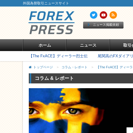
外国為替取引ニュースサイト
ニュース掲載依頼
ホーム
ニュース
取引
【The FxACE】ディーラー烈士伝
尾関高のFXダイア
トップページ
>
コラム・レポート
>
【The FxACE】ディー
コラム & レポート