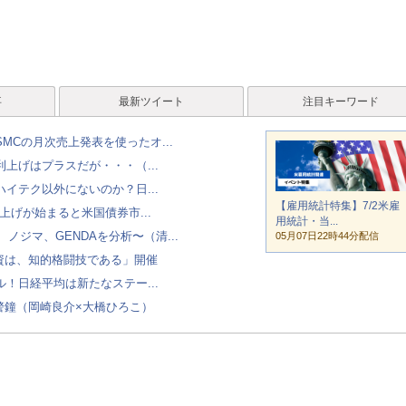
事
最新ツイート
注目キーワード
MCの月次売上発表を使ったオ...
上げはプラスだが・・・（...
イテク以外にないのか？日...
【雇用統計特集】7/2米雇
上げが始まると米国債券市...
用統計・当...
ノジマ、GENDAを分析〜（清...
05月07日22時44分配信
投資は、知的格闘技である」開催
！日経平均は新たなステー...
警鐘（岡崎良介×大橋ひろこ）