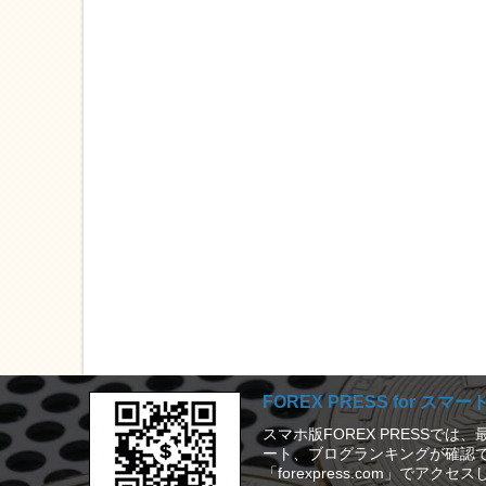
FOREX PRESS for スマ
スマホ版FOREX PRESSで
ート、ブログランキングが確認で
「forexpress.com」でアク