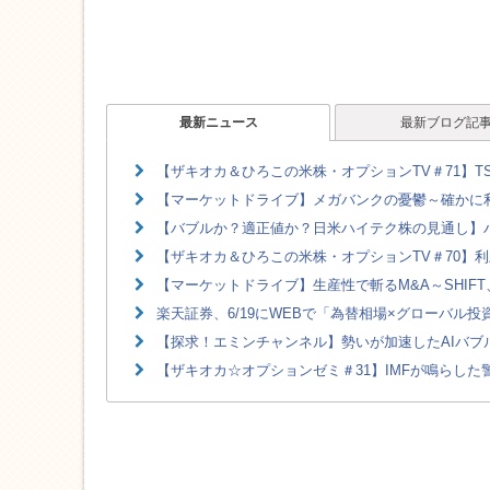
最新ニュース
最新ブログ記
【ザキオカ＆ひろこの米株・オプションTV＃71】TS
【マーケットドライブ】メガバンクの憂鬱～確かに利
【バブルか？適正値か？日米ハイテク株の見通し】ハ
【ザキオカ＆ひろこの米株・オプションTV＃70】利
【マーケットドライブ】生産性で斬るM&A～SHIFT、
楽天証券、6/19にWEBで「為替相場×グローバル
【探求！エミンチャンネル】勢いが加速したAIバブル
【ザキオカ☆オプションゼミ＃31】IMFが鳴らした