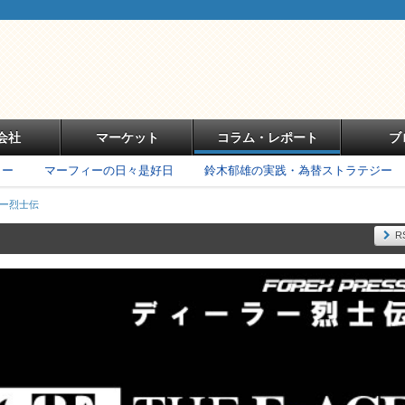
会社
マーケット
コラム・レポート
ブ
リー
マーフィーの日々是好日
鈴木郁雄の実践・為替ストラテジー
ラー烈士伝
R