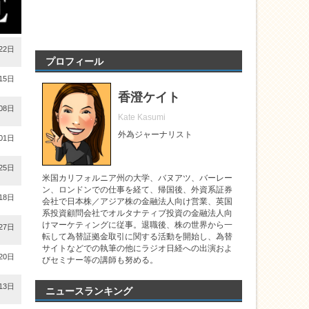
22日
プロフィール
15日
香澄ケイト
08日
Kate Kasumi
外為ジャーナリスト
01日
25日
米国カリフォルニア州の大学、バヌアツ、バーレー
ン、ロンドンでの仕事を経て、帰国後、外資系証券
18日
会社で日本株／アジア株の金融法人向け営業、英国
系投資顧問会社でオルタナティブ投資の金融法人向
けマーケティングに従事。退職後、株の世界から一
27日
転して為替証拠金取引に関する活動を開始し、為替
サイトなどでの執筆の他にラジオ日経への出演およ
20日
びセミナー等の講師も努める。
13日
ニュースランキング