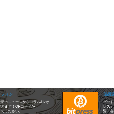
ートフォン
仮想
は、最新のニュースからコラム&レポ
ビット
きます！QRコードか
レス」
セスしてください。
覧・各