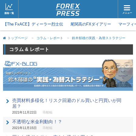
メニュー
価格一覧
【The FxACE】ディーラー烈士伝
ホーム
尾関高のFXダイアリー
ニュース
マーフィ
取引会社
マーケット
トップページ
>
コラム・レポート
>
鈴木郁雄の実践・為替ストラテジー
コラム・レポート
ブログ
コラム & レポート
ツイッター
動画
売買材料多様化！リスク回避のドル買いと円買いが同
居？
2021年11月22日
乖離幅
不透明な米金利動向！？
2021年11月15日
乖離幅