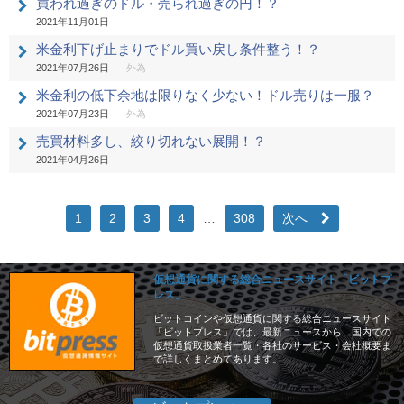
買われ過ぎのドル・売られ過ぎの円！？
2021年11月01日
米金利下げ止まりでドル買い戻し条件整う！？
2021年07月26日
外為
米金利の低下余地は限りなく少ない！ドル売りは一服？
2021年07月23日
外為
売買材料多し、絞り切れない展開！？
2021年04月26日
1
2
3
4
…
308
次へ
仮想通貨に関する総合ニュースサイト「ビットプ
レス」
ビットコインや仮想通貨に関する総合ニュースサイト
「ビットプレス」では、最新ニュースから、国内での
仮想通貨取扱業者一覧・各社のサービス・会社概要ま
で詳しくまとめてあります。